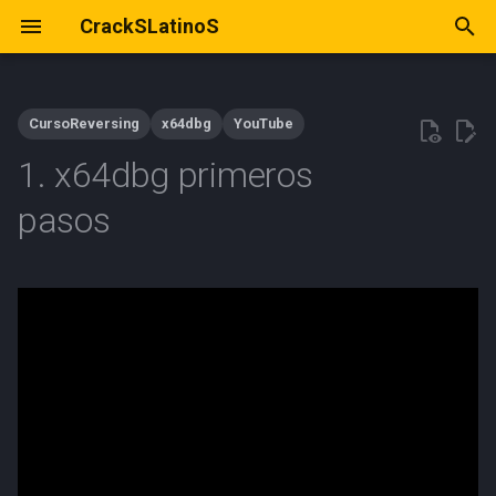
CrackSLatinoS
I
n
CursoReversing
x64dbg
YouTube
i
1. x64dbg primeros
c
pasos
i
a
l
i
z
a
n