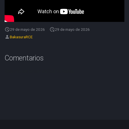
d
o
b
29 de mayo de 2026
29 de mayo de 2026
ú
BakasuraRCE
s
q
Comentarios
u
e
d
a