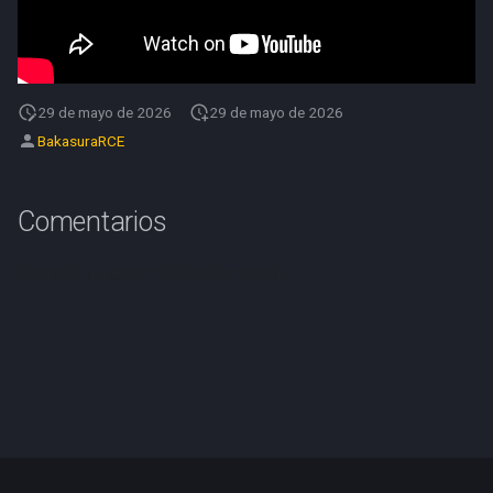
d
o
b
29 de mayo de 2026
29 de mayo de 2026
ú
BakasuraRCE
s
q
Comentarios
u
e
d
a