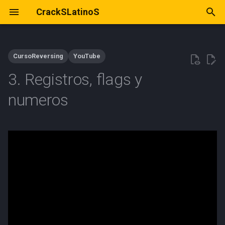
CrackSLatinoS
I
n
CursoReversing
YouTube
i
3. Registros, flags y
c
numeros
i
a
l
i
z
a
n