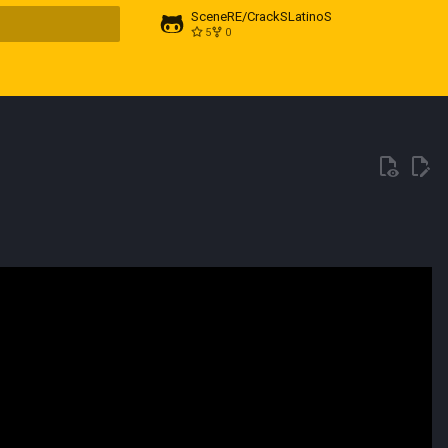
SceneRE/CrackSLatinoS
5
0
do búsqueda