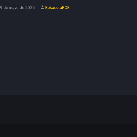
9 de mayo de 2026
BakasuraRCE