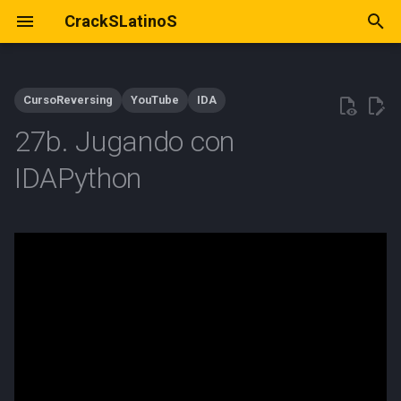
CrackSLatinoS
I
n
CursoReversing
YouTube
IDA
i
27b. Jugando con
c
IDAPython
i
a
l
i
z
a
n