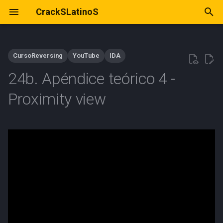
CrackSLatinoS
I
n
CursoReversing
YouTube
IDA
i
24b. Apéndice teórico 4 -
c
Proximity view
i
a
l
i
z
a
n