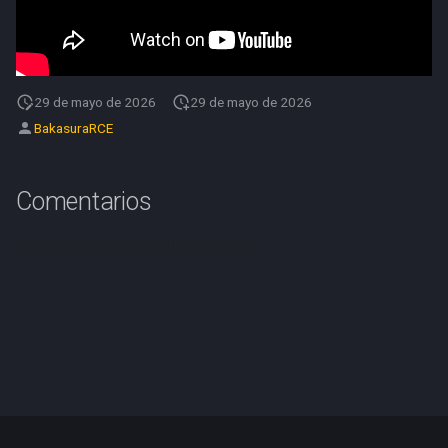
d
o
b
29 de mayo de 2026
29 de mayo de 2026
ú
BakasuraRCE
s
q
Comentarios
u
e
d
a