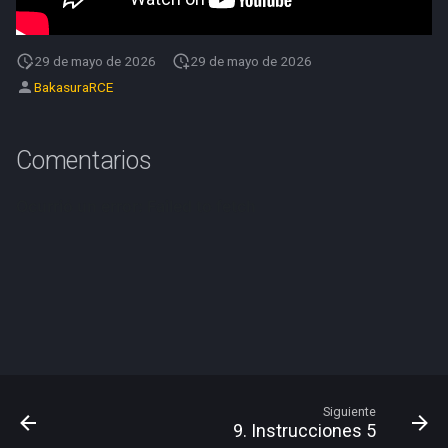
d
o
29 de mayo de 2026
29 de mayo de 2026
b
BakasuraRCE
ú
Comentarios
s
q
u
e
d
a
Siguiente
9. Instrucciones 5