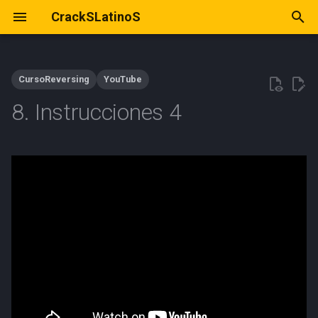
CrackSLatinoS
I
n
CursoReversing
YouTube
i
8. Instrucciones 4
c
i
a
l
i
z
a
n