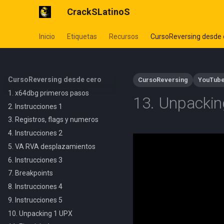
CrackSLatinoS
Inicio
Etiquetas
Recursos
CursoReversing desde 
CursoReversing desde cero
CursoReversing
YouTub
1. x64dbg primeros pasos
13. Unpackin
2. Instrucciones 1
3. Registros, flags y numeros
4. Instrucciones 2
5. VA RVA desplazamientos
6. Instrucciones 3
7. Breakpoints
8. Instrucciones 4
9. Instrucciones 5
10. Unpacking 1 UPX