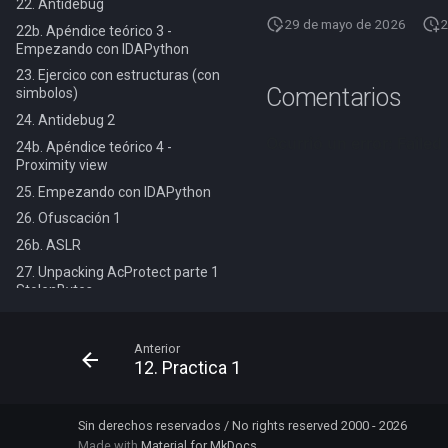
22. Antidebug
29 de mayo de 2026
2
22b. Apéndice teórico 3 -
Empezando con IDAPython
23. Ejercico con estructuras (con
Comentarios
simbolos)
24. Antidebug 2
24b. Apéndice teórico 4 -
Proximity view
25. Empezando con IDAPython
26. Ofuscación 1
26b. ASLR
27. Unpacking AcProtect parte 1
StolenBytes
27b. Jugando con IDAPython
28. Mensajes de Windows
Anterior
12. Practica 1
29. Unpacking AcProtect parte 2
IAT
29b. TIPs para trabajar en
Sin derechos reservados / No rights reserved 2000 - 2026
memoria con automodificables
Made with
Material for MkDocs