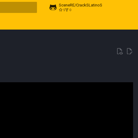
SceneRE/CrackSLatinoS
5
0
do búsqueda