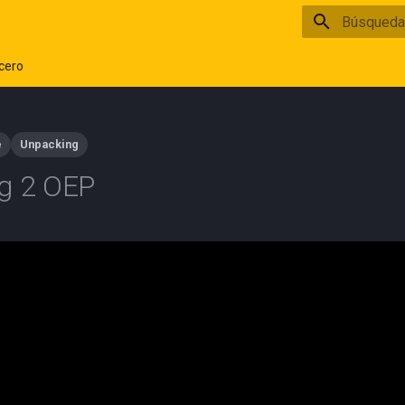
Inicializan
cero
e
Unpacking
g 2 OEP